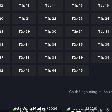
12
Tập 13
Tập 14
Tập 15
Tập 16
20
Tập 21
Tập 22
Tập 23
Tập 24
28
Tập 29
Tập 30
Tập 31
Tập 31
33
Tập 34
Tập 34
Tập 35
Tập 35
37
Tập 38
Tập 38
Tập 39
Tập 39
42
Tập 43
Tập 44
Tập 45
Có thể bạn cũng muốn 
)
Cha Của Con Gái Tôi
Bà Đồng Muifei
(2026)
(2026)