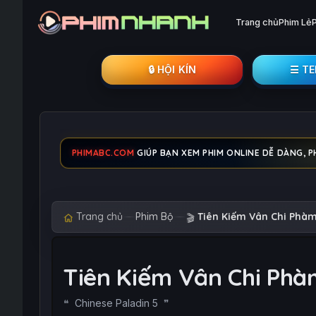
Trang chủ
Phim Lẻ
🔒︎ HỘI KÍN
☰ T
PHIMABC.COM
GIÚP BẠN XEM PHIM ONLINE DỄ DÀNG, PH
Trang chủ
Phim Bộ
Tiên Kiếm Vân Chi Phà
🎬
Tiên Kiếm Vân Chi Ph
Chinese Paladin 5