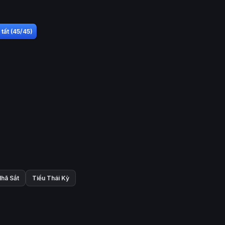
tất (45/45)
hã Sắt
Tiểu Thái Kỳ