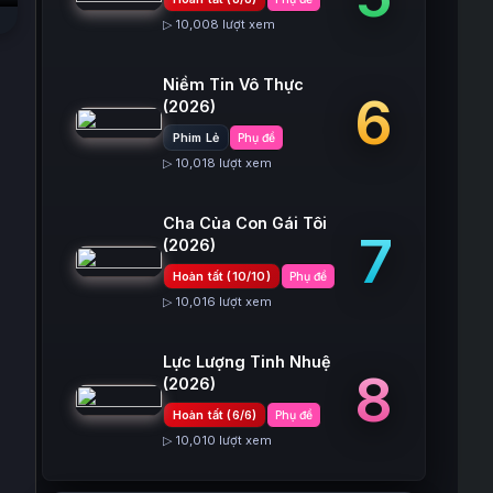
▷ 10,008 lượt xem
Niềm Tin Vô Thực
6
(2026)
Phim Lẻ
Phụ đề
▷ 10,018 lượt xem
Cha Của Con Gái Tôi
7
(2026)
Hoàn tất (10/10)
Phụ đề
▷ 10,016 lượt xem
Lực Lượng Tinh Nhuệ
8
(2026)
Hoàn tất (6/6)
Phụ đề
▷ 10,010 lượt xem