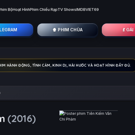
Phim Bộ
Hoạt Hình
Phim Chiếu Rạp
TV Shows
IMDB
VIET69
ELEGRAM
🍿 PHIM CHÙA
💃 GÁ
IM HÀNH ĐỘNG, TÌNH CẢM, KINH DỊ, HÀI HƯỚC VÀ HOẠT HÌNH ĐẦY ĐỦ.
m
àm
(2016)