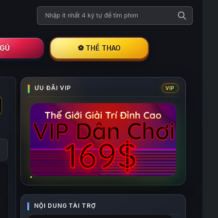
Tìm kiếm phim
I GÚ
⚽ THỂ THAO