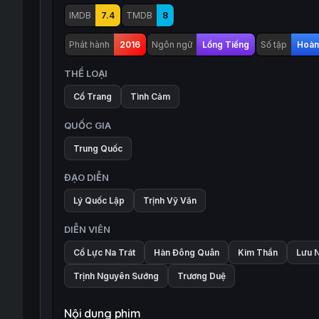
IMDB
7.4
TMDB
8
Phát hành
2016
Ngôn ngữ
Lồng Tiếng
Số tập
Hoàn 
THỂ LOẠI
Cổ Trang
Tình Cảm
QUỐC GIA
Trung Quốc
ĐẠO DIỄN
Lý Quốc Lập
Trịnh Vỹ Văn
DIỄN VIÊN
Cổ Lực Na Trát
Hàn Đông Quân
Kim Thần
Lưu N
Trịnh Nguyên Sướng
Trương Duệ
Nội dung phim