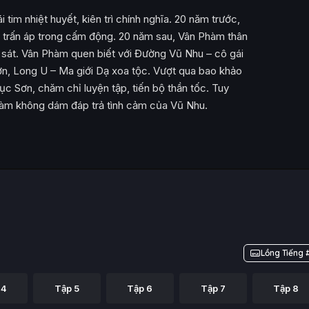
tim nhiệt huyết, kiên trì chính nghĩa. 20 năm trước,
u trấn áp trong cấm động. 20 năm sau, Vân Phàm thân
y sát. Vân Phàm quen biết với Đường Vũ Nhu – cô gái
n, Long U – Ma giới Dạ xoa tộc. Vượt qua bao khảo
c Sơn, chăm chỉ luyện tập, tiến bộ thần tốc. Tuy
hàm không dám đáp trả tình cảm của Vũ Nhu.
Lồng Tiếng 
 4
Tập 5
Tập 6
Tập 7
Tập 8