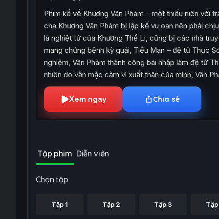
Phim kể về Khương Vân Phàm – một thiếu niên với trái 
cha Khương Vân Phàm bị lập kế vu oan nên phải chị
là nghiệt tử của Khương Thế Li, cũng bị các nhà tru
mang chứng bệnh kỳ quái, Tiểu Man – đệ tử Thục Sơ
nghiệm, Vân Phàm thành công bái nhập làm đệ tử Thụ
nhiên do vẫn mặc cảm vì xuất thân của mình, Vân P
Xem ngay
Chia sẻ
Tập phim
Diễn viên
Chọn tập
Tập 1
Tập 2
Tập 3
Tập