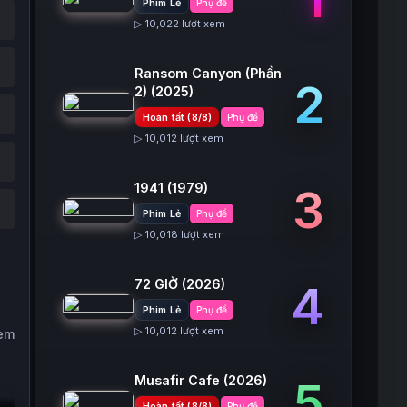
Phim Lẻ
Phụ đề
▷ 10,022 lượt xem
Ransom Canyon (Phần
2
2)
(2025)
Hoàn tất (8/8)
Phụ đề
▷ 10,012 lượt xem
1941
(1979)
3
Phim Lẻ
Phụ đề
▷ 10,018 lượt xem
72 GIỜ
(2026)
4
Phim Lẻ
Phụ đề
▷ 10,012 lượt xem
xem
Musafir Cafe
(2026)
5
Hoàn tất (8/8)
Phụ đề