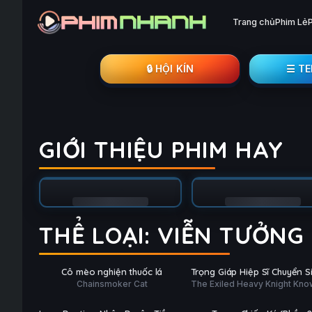
Trang chủ
Phim Lẻ
🔒︎ HỘI KÍN
☰ T
GIỚI THIỆU PHIM HAY
THỂ LOẠI: VIỄN TƯỞNG
Tập 4/12
Tập 4/26
PHỤ
PHỤ
HD
HD
Cô mèo nghiện thuốc lá
Trọng Giáp Hiệp Sĩ Chuyển S
ĐỀ
ĐỀ
Chainsmoker Cat
The Exiled Heavy Knight Kno
Lưu Đày Trở Nên Vô Địch Nh
Tập 2/10
Tập 3/12
How to Game the System
Kiến Thức Về Game
PHỤ
PHỤ
HD
HD