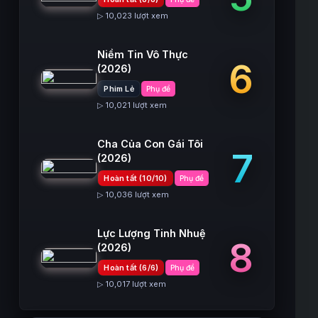
▷ 10,023 lượt xem
Niềm Tin Vô Thực
6
(2026)
Phim Lẻ
Phụ đề
▷ 10,021 lượt xem
Cha Của Con Gái Tôi
7
(2026)
Hoàn tất (10/10)
Phụ đề
▷ 10,036 lượt xem
Lực Lượng Tinh Nhuệ
8
(2026)
Hoàn tất (6/6)
Phụ đề
▷ 10,017 lượt xem