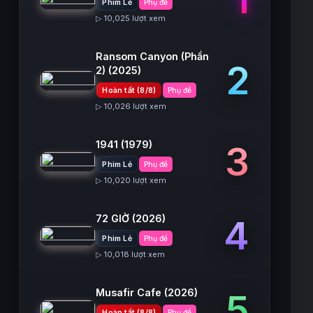
Phim Lẻ
Phụ đề
▷ 10,025 lượt xem
Ransom Canyon (Phần
2
2)
(2025)
Hoàn tất (8/8)
Phụ đề
▷ 10,026 lượt xem
1941
(1979)
3
Phim Lẻ
Phụ đề
▷ 10,020 lượt xem
72 GIỜ
(2026)
4
Phim Lẻ
Phụ đề
▷ 10,018 lượt xem
Musafir Cafe
(2026)
5
Hoàn tất (8/8)
Phụ đề