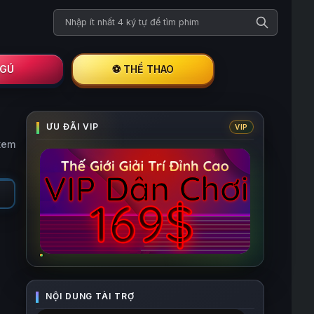
Tìm kiếm phim
I GÚ
⚽ THỂ THAO
xem