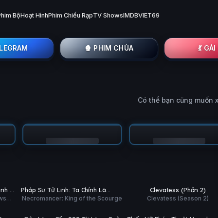
Phim Bộ
Hoạt Hình
Phim Chiếu Rạp
TV Shows
IMDB
VIET69
ELEGRAM
🍿 PHIM CHÙA
💃 GÁ
Có thể bạn cũng muốn 
Tập 3/60
Tập 3/12
PHỤ
PHỤ
HD
HD
inh Bị
Pháp Sư Tử Linh: Ta Chính Là
Clevatess (Phần 2)
ĐỀ
ĐỀ
ws
Necromancer: King of the Scourge
Clevatess (Season 2)
ờ
Thiên Tai
Tập 5/12
Tập 3/12
PHỤ
PHỤ
HD
HD