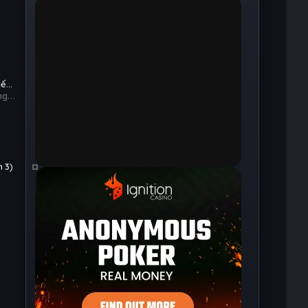
e
iến
ng
 3)