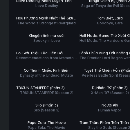
Love Destiny: Nhân Duyên Tiền
Tanya Chiến Ký (Phần 2
ĐỀ
ĐỀ
Love Destiny
Saga of Tanya the Evil (Seas
Định
Tập 3/12
Tập 3/12
PHỤ
PHỤ
HD
HD
Hậu Phương Mạnh Nhất Thế Giới –
Tạm Biệt, Lara
ĐỀ
ĐỀ
The World's Strongest Rearguard
Goodbye, Lara
Nhà Khai Phá Tân Binh Của Vương
Tập 1/12
Tập 3/12
Quốc Mê Cung
PHỤ
PHỤ
HD
HD
Chuyện tình ma quái
Hell Mode: Game Thủ Xuất 
ĐỀ
ĐỀ
Spooky in Love
Hell Mode: The Hardcore Ga
Tung Hoành Chốn Dị Giới Hỗ
Tập 3/12
Tập 3/12
Dominates In Another World 
Nguyên (Phần 2)
Garbage Balancing (Season 2
PHỤ
PHỤ
HD
HD
Lời Giới Thiệu Của Tiền Bối
Lãnh Chúa Vùng Đất Không 
ĐỀ
ĐỀ
Recommendations from Iwamoto-
The Frontier Lord Begins wit
Iwamoto
Dân
Tập 8/41
Tập 4/30
Senpai
Subjects
PHỤ
PHỤ
HD
HD
Cô Thành Chiếu: Kinh Biến
Tuyệt Thế Chiến Hồn (Phầ
ĐỀ
ĐỀ
Dynasty of the Undead: Mutate
Peerless Battle Spirit (Seas
Hoàn tất (12/12)
Tập 6/9
PHỤ
PHỤ
HD
HD
TRIGUN STAMPEDE (Phần 2)
Dị Nhân ’97 (Phần 2)
ĐỀ
ĐỀ
TRIGUN STAMPEDE (Season 2)
X-Men '97 (Season 2)
Stargaze
Tập 3/10
Hoàn tất (8/8)
PHỤ
PHỤ
HD
HD
Silo (Phần 3)
Người Khí
ĐỀ
ĐỀ
Silo (Season 3)
Human Vapor
Phim Lẻ
Tập 7/15
PHỤ
PHỤ
HD
HD
Papa Zola: The Movie
Trảm Thần: Phàm Trần Thần
ĐỀ
ĐỀ
Papa Zola: The Movie
Slay the Gods (Season 2
(Phần 2)