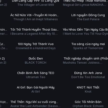
)
Dân Làng Cấp 999 Từ Làng Quê
Thiếu Nữ Phép Thuật Nanoha
ĐỀ
ĐỀ
on 2)
The Villager of Level 999
Magical Girl Lyrical NANOHA
EXCEEDS
Tập 2/11
Hoàn tất (8/8)
EXCEEDS Gun Blaze Vengeanc
PHỤ
P.ĐỀ +
HD
HD
Ác Nữ Nửa Vời ~Truyền Kì Hoán
Lời nguyền Đông Cung
ĐỀ
T.MINH
Though I Am an Inept Villainess
The East Palace
Hồn Đổi Xác~
Tập 3/12
Tập 2/13
PHỤ
PHỤ
HD
HD
Chúng
Tôi Trở Thành Huyền Thoại Sau
Yêu Nhau Đến Tận Ngày Cậu B
ĐỀ
ĐỀ
mer
I Became a Legend After My 10
I Want to Love You Till Your Dyi
n
Trận Chiến Cuối Cùng Kéo Dài 10
Mất
Tập 5/25
Tập 3/12
With
Year-Long Last Stand
Day
Năm
)
PHỤ
PHỤ
HD
HD
Cư
100 Ngày Trở Thành Vua
Tia sáng của ngày mai
ĐỀ
ĐỀ
h Zero
Crowned in a Hundred Days
Sparks of Tomorrow
Tập 3/12
Tập 4/12
PHỤ
PHỤ
HD
HD
n 2)
Đuốc Đen
Thất nghiệp chuyển sinh (Phần
ĐỀ
ĐỀ
on 2)
BLACK TORCH
Mushoku Tensei: Jobless
Tập 1/28
Tập 4/12
Reincarnation (Season 3)
PHỤ
PHỤ
HD
HD
Chiến Binh Ánh Sáng TEO
Đừng Xin Anh Jane
ĐỀ
ĐỀ
Ultraman Teo
Don't Be Too Emotional
Tập 4/10
Tập 4/12
PHỤ
PHỤ
HD
HD
AI Girl: Bạn Gái Người Máy
KNOT: Nút Thắt
ĐỀ
ĐỀ
AI Girl
Knot
Hoàn tất (7/7)
Tập 9/10
PHỤ
PHỤ
HD
HD
 Vực
Thế Thần: Ngự khí sư cuối cùng
Góc Tối Nhân Bản
ĐỀ
ĐỀ
)
Avatar the Last Airbender (Season
Orphan Black: Echoes
(Phần 2)