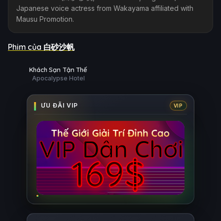
Japanese voice actress from Wakayama affiliated with
Mausu Promotion.
Phim của 白砂沙帆
ắp chiếu
Ụ
HD
Khách Sạn Tận Thế
Apocalypse Hotel