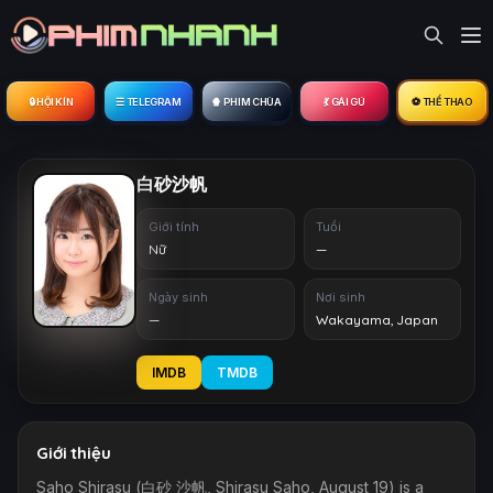
🔒︎ HỘI KÍN
☰ TELEGRAM
🍿 PHIM CHÙA
💃 GÁI GÚ
⚽ THỂ THAO
白砂沙帆
Giới tính
Tuổi
Nữ
—
Ngày sinh
Nơi sinh
—
Wakayama, Japan
IMDB
TMDB
Giới thiệu
Saho Shirasu (白砂 沙帆, Shirasu Saho, August 19) is a