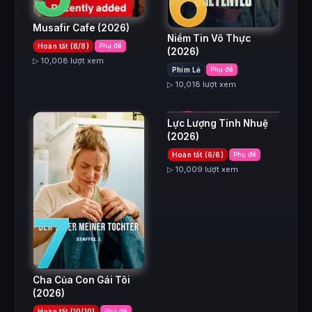
6
Musafir Cafe
(2026)
Niềm Tin Vô Thực
Hoàn tất (8/8)
Phụ đề
8
(2026)
▷ 10,008 lượt xem
Phim Lẻ
Phụ đề
▷ 10,018 lượt xem
Lực Lượng Tinh Nhuệ
(2026)
Hoàn tất (6/6)
Phụ đề
▷ 10,009 lượt xem
7
Cha Của Con Gái Tôi
(2026)
Hoàn tất (10/10)
Phụ đề