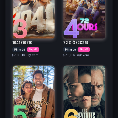
3
4
1941
(1979)
72 GIỜ
(2026)
Phim Lẻ
Phụ đề
Phim Lẻ
Phụ đề
▷ 10,018 lượt xem
▷ 10,012 lượt xem
5