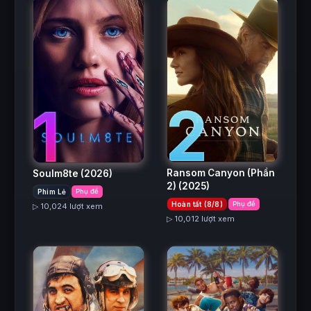
2
1
Ransom Canyon (Phần
Soulm8te
(2026)
2)
(2025)
Phim Lẻ
Phụ đề
Hoàn tất (8/8)
Phụ đề
▷ 10,024 lượt xem
▷ 10,012 lượt xem