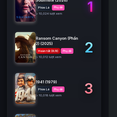
Soulm8te
(2026)
1
Phim Lẻ
Phụ đề
▷ 10,024 lượt xem
Ransom Canyon (Phần
2
2)
(2025)
Hoàn tất (8/8)
Phụ đề
▷ 10,012 lượt xem
1941
(1979)
3
Phim Lẻ
Phụ đề
▷ 10,018 lượt xem