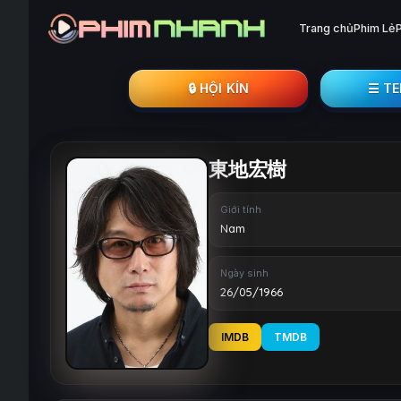
Trang chủ
Phim Lẻ
🔒︎ HỘI KÍN
☰ T
東地宏樹
Giới tính
Nam
Ngày sinh
26/05/1966
IMDB
TMDB