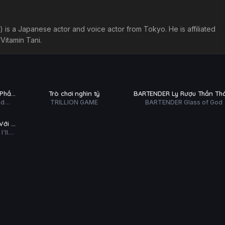
is a Japanese actor and voice actor from Tokyo. He is affiliated
Vitamin Tani.
Hoàn tất (26/26)
Hoàn tất (12/12)
PHỤ
PHỤ
HD
HD
(Phần
Trò chơi nghìn tỷ
BARTENDER Ly Rượu Thần Th
ĐỀ
ĐỀ
nd
TRILLION GAME
BARTENDER Glass of God
Với Kĩ
'll
 in