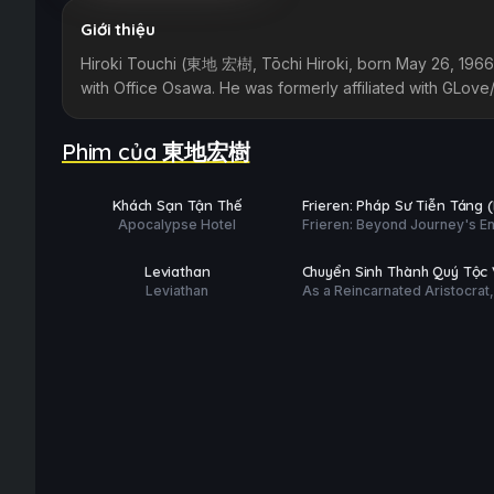
Giới thiệu
Hiroki Touchi (東地 宏樹, Tōchi Hiroki, born May 26, 1966) 
with Office Osawa. He was formerly affiliated with GLove/
Phim của 東地宏樹
Sắp chiếu
Hoàn tất (10/10)
PHỤ
PHỤ
HD
FHD
Khách Sạn Tận Thế
Frieren: Pháp Sư Tiễn Táng 
ĐỀ
ĐỀ
Apocalypse Hotel
Frieren: Beyond Journey's E
2)
Hoàn tất (12/12)
Hoàn tất (12/12)
(Season 2)
PHỤ
PHỤ
HD
HD
Leviathan
Chuyển Sinh Thành Quý Tộc 
ĐỀ
ĐỀ
Leviathan
As a Reincarnated Aristocrat, I
Năng Thẩm Định (Phần 2)
Use My Appraisal Skill to Rise
the World Season 2