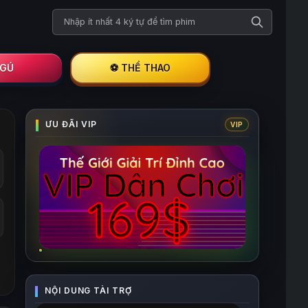
Tìm kiếm phim
I GÚ
⚽ THỂ THAO