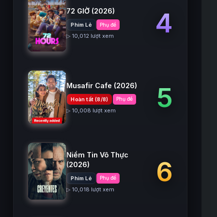
72 GIỜ
(2026)
4
Phim Lẻ
Phụ đề
▷ 10,012 lượt xem
Musafir Cafe
(2026)
5
Hoàn tất (8/8)
Phụ đề
▷ 10,008 lượt xem
Niềm Tin Vô Thực
6
(2026)
Phim Lẻ
Phụ đề
▷ 10,018 lượt xem