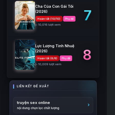
Cha Của Con Gái Tôi
7
(2026)
Hoàn tất (10/10)
Phụ đề
▷ 10,016 lượt xem
Lực Lượng Tinh Nhuệ
8
(2026)
Hoàn tất (6/6)
Phụ đề
▷ 10,009 lượt xem
truyện sex online
nội dung chọn lọc chất lượng