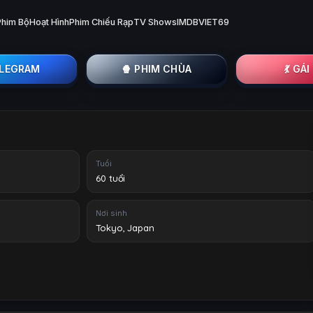
Phim Bộ
Hoạt Hình
Phim Chiếu Rạp
TV Shows
IMDB
VIET69
ELEGRAM
🍿 PHIM CHÙA
💃 GÁ
Tuổi
60 tuổi
Nơi sinh
Tokyo, Japan